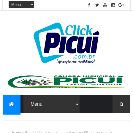
Home
/
Polícia
/
Vereador de Itabaiana, na PB, é preso após