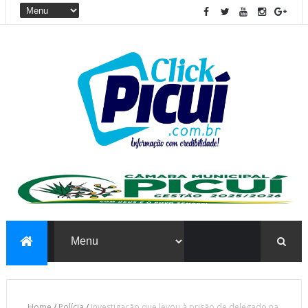
Home
/
Polícia
/
Investigação que levou à prisão de delegado na