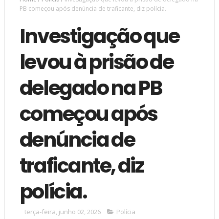
PB começou após denúncia de traficante, diz polícia.
Investigação que
levou à prisão de
delegado na PB
começou após
denúncia de
traficante, diz
polícia.
terça-feira, junho 02, 2026
Polícia