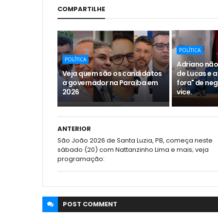
COMPARTILHE
POLÍTICA
POLÍTICA
Adriano não
Veja quem são os candidatos
de Lucas e a
a governador na Paraíba em
fora" de ne
2026
vice.
ANTERIOR
São João 2026 de Santa Luzia, PB, começa neste
sábado (20) com Nattanzinho Lima e mais; veja
programação:
POST
COMMENT