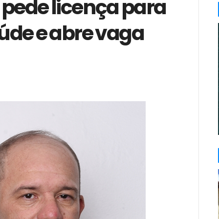
 pede licença para
úde e abre vaga