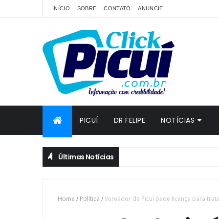
INÍCIO
SOBRE
CONTATO
ANUNCIE
PICUÍ
DR FELIPE
NOTÍCIAS
Últimas Notícias
Home
/
Política
/
Vereador de Picuí pede licença para tra