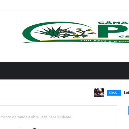
Lei que aum
BRASIL
tamento de saúde e abre vaga para suplente.