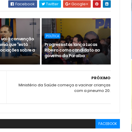
Facebook
Twitter
Google+
POLÍTICA
 vai à convenção
visa que "está
Progressistas lança Lucas
gociações sobre a
Ribeiro como candidato ao
governo da Paraíba
PRÓXIMO
Ministério da Saúde começa a vacinar crianças
com a pneumo 20.
FACEBOOK