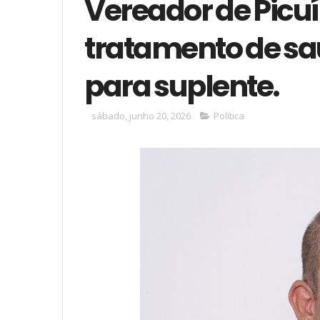
Vereador de Picuí
tratamento de sa
para suplente.
sábado, junho 20, 2026
Política