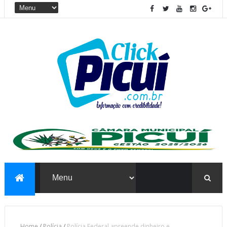
Home
/
Polícia
/
Polícia Federal apreende dinheiro e