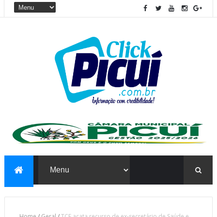
Home
/
Geral
/
TCE acata recurso de ex-secretário de Saúde e