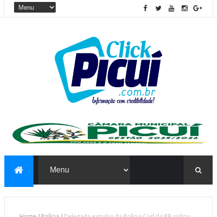
Home
/
Polícia
/
Delegada expulsa da Polícia Civil da PB soltou