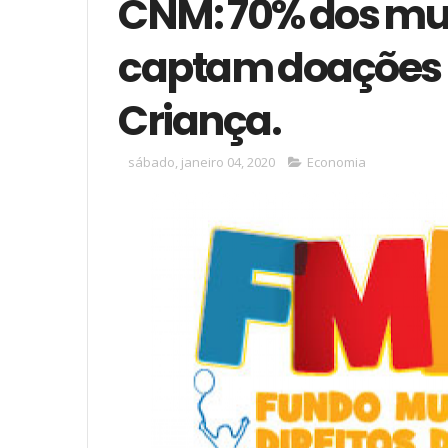
CNM: 70% dos mu
captam doações 
Criança.
sábado, janeiro 04, 2020
Economia