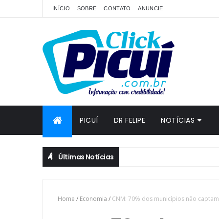
INÍCIO
SOBRE
CONTATO
ANUNCIE
PICUÍ
DR FELIPE
NOTÍCIAS
Últimas Notícias
Home
/
Economia
/
CNM: 70% dos municípios não captam