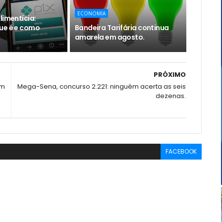
ECONOMIA
limentícia:
ue é e como
Bandeira Tarifária continua
amarela em agosto.
PRÓXIMO
am
Mega-Sena, concurso 2.221: ninguém acerta as seis
dezenas.
FACEBOOK