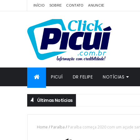
INÍCIO
SOBRE
CONTATO
ANUNCIE
PICUÍ
DR FELIPE
NOTÍCIAS
Últimas Notícias
Home
/
Paraíba
/
Paraíba começa 2020 com um açude sangr