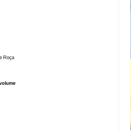
de Roça
 volume