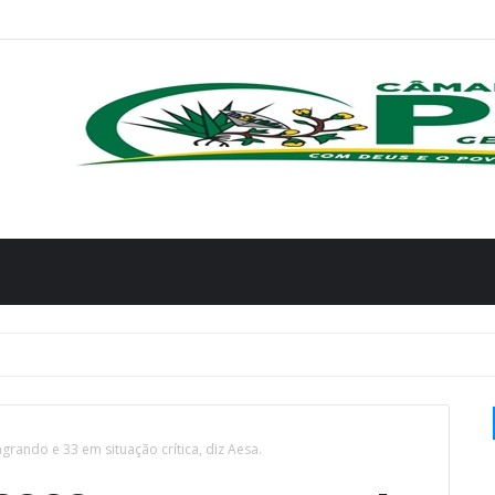
ando e 33 em situação crítica, diz Aesa.