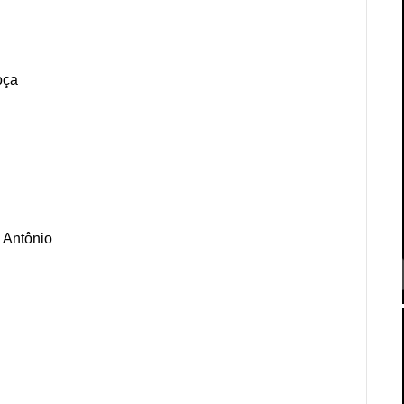
oça
 Antônio