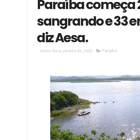
Paraíba começa 
sangrando e 33 em
diz Aesa.
sexta-feira, janeiro 03, 2020
Paraíba