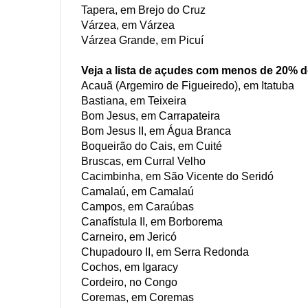
Tapera, em Brejo do Cruz
Várzea, em Várzea
Várzea Grande, em Picuí
Veja a lista de açudes com menos de 20% 
Acauã (Argemiro de Figueiredo), em Itatuba
Bastiana, em Teixeira
Bom Jesus, em Carrapateira
Bom Jesus II, em Água Branca
Boqueirão do Cais, em Cuité
Bruscas, em Curral Velho
Cacimbinha, em São Vicente do Seridó
Camalaú, em Camalaú
Campos, em Caraúbas
Canafístula II, em Borborema
Carneiro, em Jericó
Chupadouro II, em Serra Redonda
Cochos, em Igaracy
Cordeiro, no Congo
Coremas, em Coremas