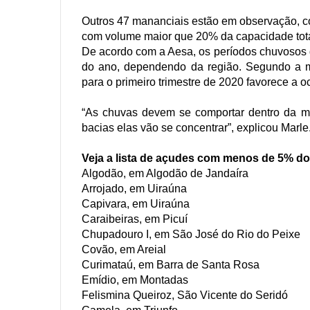
Outros 47 mananciais estão em observação, c
com volume maior que 20% da capacidade tota
De acordo com a Aesa, os períodos chuvosos 
do ano, dependendo da região. Segundo a me
para o primeiro trimestre de 2020 favorece a o
“As chuvas devem se comportar dentro da mé
bacias elas vão se concentrar”, explicou Marle
Veja a lista de açudes com menos de 5% d
Algodão, em Algodão de Jandaíra
Arrojado, em Uiraúna
Capivara, em Uiraúna
Caraibeiras, em Picuí
Chupadouro I, em São José do Rio do Peixe
Covão, em Areial
Curimataú, em Barra de Santa Rosa
Emídio, em Montadas
Felismina Queiroz, São Vicente do Seridó