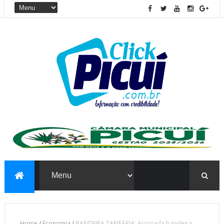
Home
/
Economia
/
BANDEIRA TARIFÁRIA: Acionada bandeira