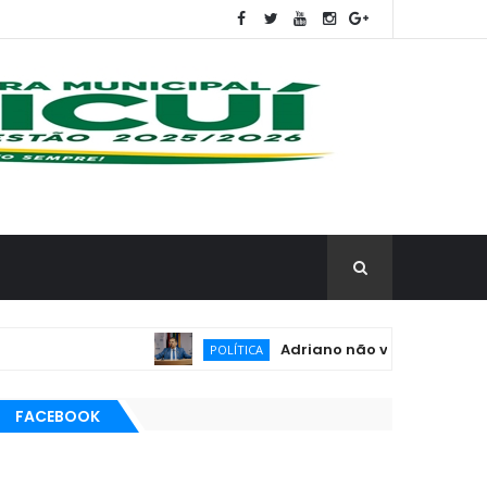
Adriano não vai à convenção de Luc
POLÍTICA
FACEBOOK