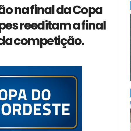
ão na final da Copa
pes reeditam a final
 da competição.