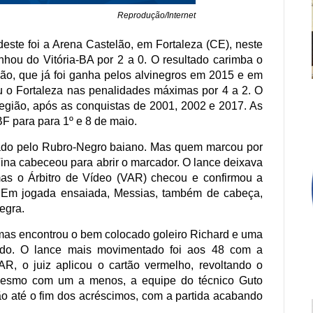
Reprodução/Internet
este foi a Arena Castelão, em Fortaleza (CE), neste
nhou do Vitória-BA por 2 a 0. O resultado carimba o
ção, que já foi ganha pelos alvinegros em 2015 e em
ou o Fortaleza nas penalidades máximas por 4 a 2. O
 região, após as conquistas de 2001, 2002 e 2017. As
F para para 1º e 8 de maio.
ado pelo Rubro-Negro baiano. Mas quem marcou por
ina cabeceou para abrir o marcador. O lance deixava
mas o Árbitro de Vídeo (VAR) checou e confirmou a
. Em jogada ensaiada, Messias, também de cabeça,
egra.
, mas encontrou o bem colocado goleiro Richard e uma
tado. O lance mais movimentado foi aos 48 com a
, o juiz aplicou o cartão vermelho, revoltando o
. Mesmo com um a menos, a equipe do técnico Guto
são até o fim dos acréscimos, com a partida acabando