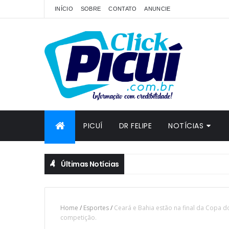
INÍCIO
SOBRE
CONTATO
ANUNCIE
PICUÍ
DR FELIPE
NOTÍCIAS
Últimas Notícias
Home
/
Esportes
/
Ceará e Bahia estão na final da Copa d
competição.