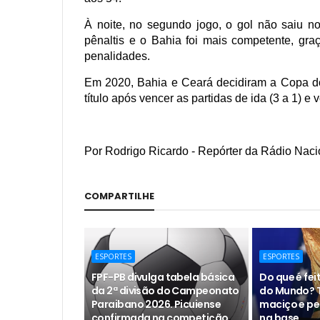
À noite, no segundo jogo, o gol não saiu n
pênaltis e o Bahia foi mais competente, gr
penalidades.
Em 2020, Bahia e Ceará decidiram a Copa d
título após vencer as partidas de ida (3 a 1) e vo
Por Rodrigo Ricardo - Repórter da Rádio Naci
COMPARTILHE
ESPORTES
ESPORTES
FPF-PB divulga tabela básica
Do que é fe
da 2ª divisão do Campeonato
do Mundo? T
Paraibano 2026. Picuiense
maciço e pe
confirmada na competição.
na base.