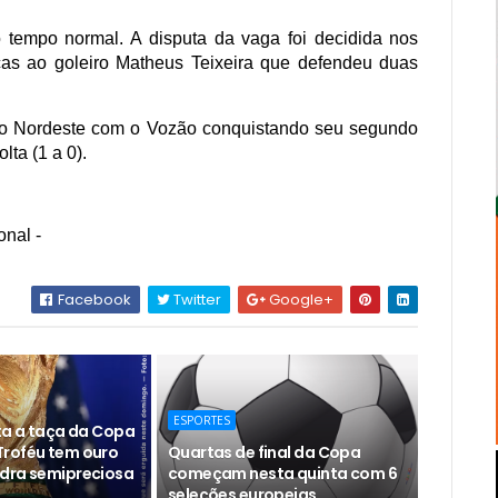
o tempo normal. A disputa da vaga foi decidida nos
aças ao goleiro Matheus Teixeira que defendeu duas
o Nordeste com o Vozão conquistando seu segundo
lta (1 a 0).
onal -
Facebook
Twitter
Google+
ESPORTES
ita a taça da Copa
roféu tem ouro
Quartas de final da Copa
dra semipreciosa
começam nesta quinta com 6
seleções europeias.