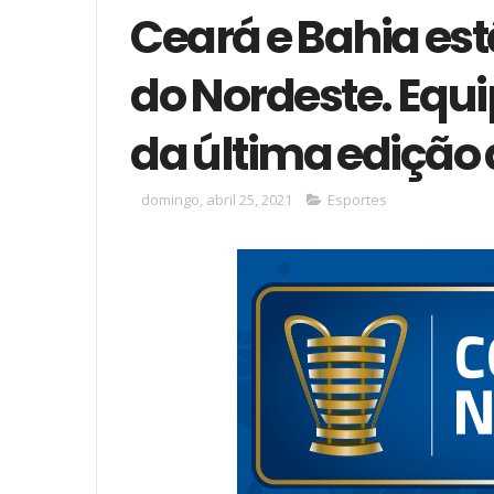
Ceará e Bahia est
do Nordeste. Equi
da última edição
domingo, abril 25, 2021
Esportes