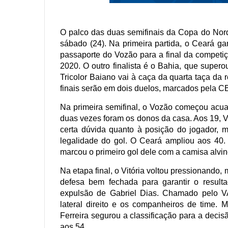
O palco das duas semifinais da Copa do Nord
sábado (24). Na primeira partida, o Ceará ga
passaporte do Vozão para a final da competi
2020. O outro finalista é o Bahia, que super
Tricolor Baiano vai à caça da quarta taça da
finais serão em dois duelos, marcados pela CB
Na primeira semifinal, o Vozão começou acu
duas vezes foram os donos da casa. Aos 19, V
certa dúvida quanto à posição do jogador, 
legalidade do gol. O Ceará ampliou aos 40
marcou o primeiro gol dele com a camisa alvin
Na etapa final, o Vitória voltou pressionando
defesa bem fechada para garantir o resul
expulsão de Gabriel Dias. Chamado pelo VAR
lateral direito e os companheiros de time
Ferreira segurou a classificação para a deci
aos 54.