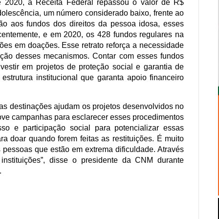
e 2020, a Receita Federal repassou o valor de R$
dolescência, um número considerado baixo, frente ao
ção aos fundos dos direitos da pessoa idosa, esses
ecentemente, e em 2020, os 428 fundos regulares na
ões em doações. Esse retrato reforça a necessidade
zação desses mecanismos. Contar com esses fundos
vestir em projetos de proteção social e garantia de
strutura institucional que garanta apoio financeiro
as destinações ajudam os projetos desenvolvidos no
ove campanhas para esclarecer esses procedimentos
so e participação social para potencializar essas
ra doar quando forem feitas as restituições. É muito
s pessoas que estão em extrema dificuldade. Através
nstituições”, disse o presidente da CNM durante
.