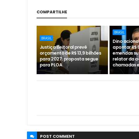
COMPARTILHE
BRASIL
BRASIL
Dino aciona
Justiça Eleitoral prevê
apontar R$ 
orçamento de R$ 13,9 bilhões
emendas sus
para 2027; proposta segue
relator da 
para PLOA
chamadas e
POST
COMMENT