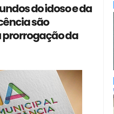
undos do idoso e da
cência são
 prorrogação da