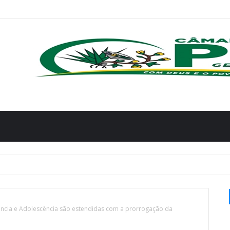
ância e Adolescência são estendidas com a prorrogação da