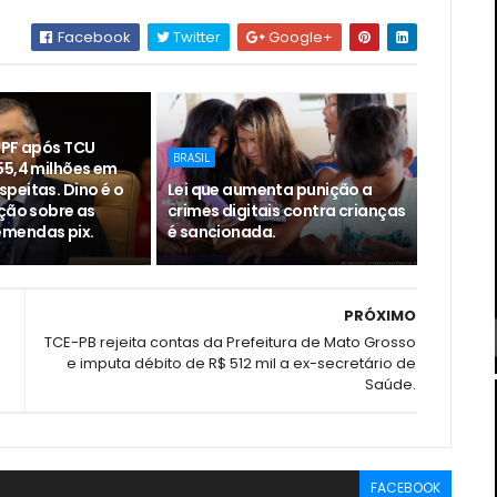
Facebook
Twitter
Google+
 PF após TCU
BRASIL
55,4 milhões em
peitas. Dino é o
Lei que aumenta punição a
ação sobre as
crimes digitais contra crianças
mendas pix.
é sancionada.
PRÓXIMO
TCE-PB rejeita contas da Prefeitura de Mato Grosso
e imputa débito de R$ 512 mil a ex-secretário de
Saúde.
FACEBOOK