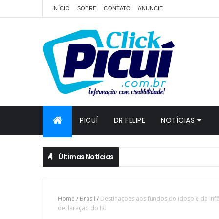
INÍCIO
SOBRE
CONTATO
ANUNCIE
PICUÍ
DR FELIPE
NOTÍCIAS
Últimas Notícias
Home
/
Brasil
/
Destinações aos fundos do idoso e da Inf
declaração do IR.