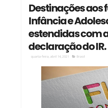
Destinações aos f
Infância e Adoles
estendidas com a
declaração do IR.
quarta-feira, abril 14, 2021
Brasil