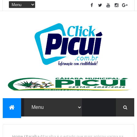
Home
/
Paraíba
/
Paraíba é o estado que mais aplicou vacina na