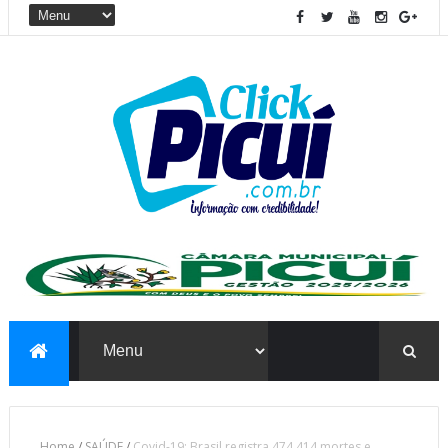
Home
/
SAÚDE
/
Covid-19: Brasil registra 474.414 mortes e