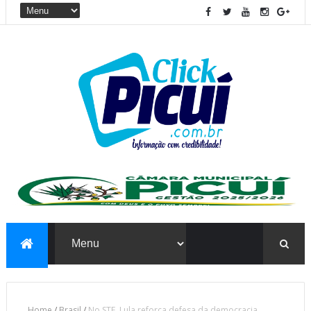
Home
/
Brasil
/
No STF, Lula reforça defesa da democracia,