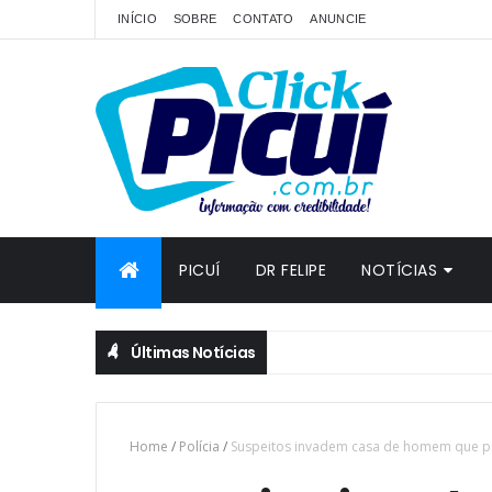
INÍCIO
SOBRE
CONTATO
ANUNCIE
PICUÍ
DR FELIPE
NOTÍCIAS
Últimas Notícias
Home
/
Polícia
/
Suspeitos invadem casa de homem que p