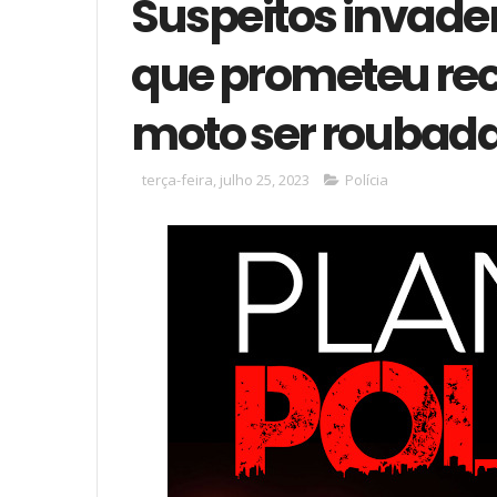
Suspeitos invad
que prometeu r
moto ser roubada
terça-feira, julho 25, 2023
Polícia