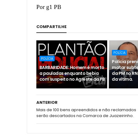
Por g1 PB
COMPARTILHE
POLÍCIA
POLÍCIA
Polícia pren
BARBARIDADE: Homem é morto
matar subte
a pauladas enquanto bebia
da PM no RN
com suspeito no Agreste da PB
da vítima.
ANTERIOR
Mais de 100 bens apreendidos e não reclamados
serão descartados na Comarca de Juazeirinho.