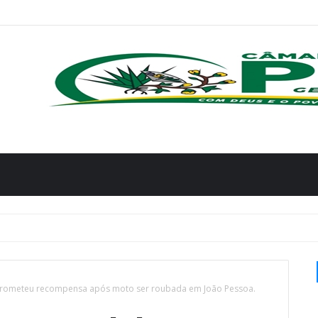
rometeu recompensa após moto ser roubada em João Pessoa.