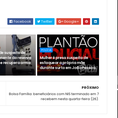
Facebook
Twitter
Google+
POLÍCIA
de suspeito de
nente da reserva
Mulher é presa suspeita de
 e recupera arma
esfaquear a própria mãe
durante surto em João Pessoa.
PRÓXIMO
Bolsa Família: beneficiários com NIS terminado em 7
recebem nesta quarta-feira (26).