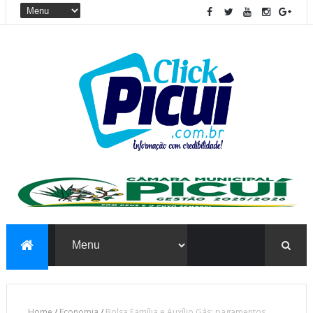
Home
/
Economia
/
Bolsa Família e Auxílio Gás: pagamentos