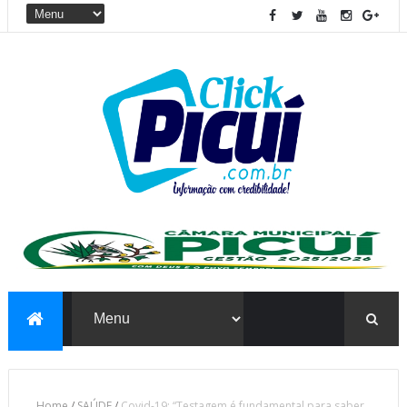
Home
/
SAÚDE
/
Covid-19: “Testagem é fundamental para saber