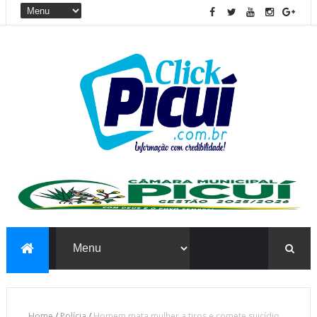
Home
/
Polícia
/
Homem mata mulher a tiros e comete suicídio