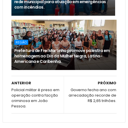
rede municipal para atuação em emergências
com incêndios.
REGIÃO
Prefeitura de Frei Martinho promove palestra em
homenagem ao Dia da Mulher Negra, Latino-
Americana e Caribenha.
ANTERIOR
PRÓXIMO
Policial militar é preso em
Governo fecha ano com
operação contra facção
arrecadação recorde de
criminosa em João
R$ 2,65 trilhões.
Pessoa.