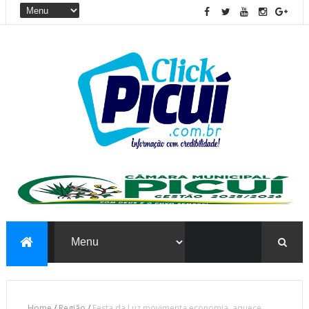
Home
/
Região
/
Festa da Luz movimenta economia, aquece