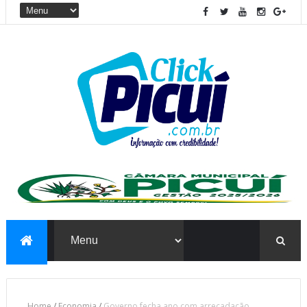
Home
/
Economia
/
Governo fecha ano com arrecadação