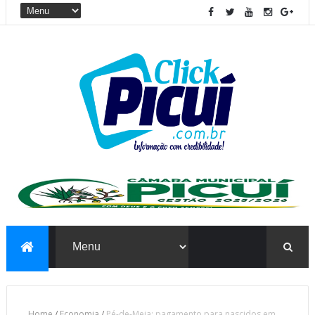
Home
/
Economia
/
Pé-de-Meia: pagamento para nascidos em