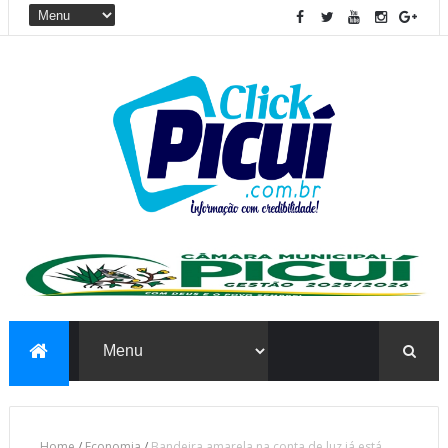
Home
/
Economia
/
Bandeira amarela na conta de luz já está