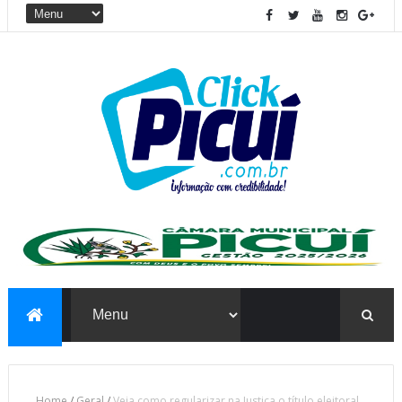
Home
/
Geral
/
Veja como regularizar na Justiça o título eleitoral