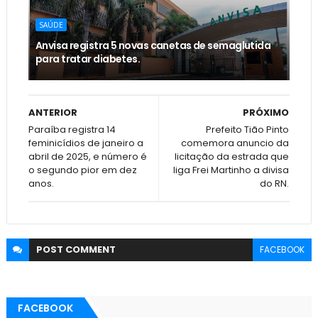
SAÚDE
Anvisa registra 5 novas canetas de semaglutida
para tratar diabetes.
ANTERIOR
PRÓXIMO
Paraíba registra 14
Prefeito Tião Pinto
feminicídios de janeiro a
comemora anuncio da
abril de 2025, e número é
licitação da estrada que
o segundo pior em dez
liga Frei Martinho a divisa
anos.
do RN.
POST
COMMENT
FACEBOOK
FACEBOOK