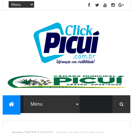
Home
/
SAÚDE
/
PARAÍBA: estado registra 4,6 mil casos