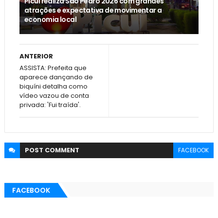
Picuí realiza São Pedro 2026 com grandes
atrações e expectativa de movimentar a
economia local
ANTERIOR
ASSISTA: Prefeita que
aparece dançando de
biquíni detalha como
vídeo vazou de conta
privada: 'Fui traída'.
POST
COMMENT
FACEBOOK
FACEBOOK