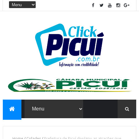
Home
/
Cidades
/
Prefeitura de Picuí divulgou as atrações que