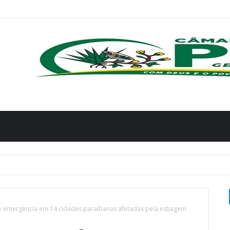
de emergência em 14 cidades paraibanas afetadas pela estiagem.