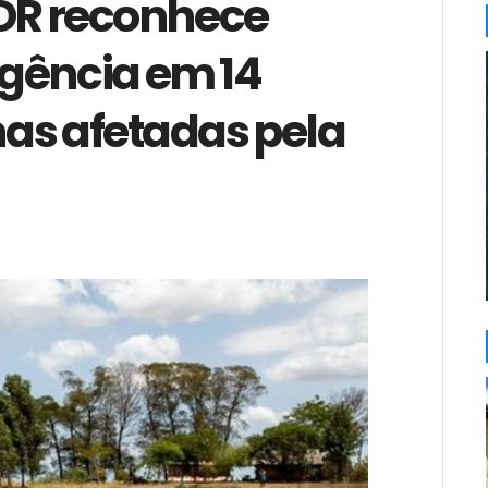
IDR reconhece
gência em 14
as afetadas pela