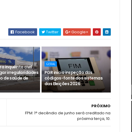
Facebook
Twitter
Google+
GERAL
a inquérito civil
gar irregularidades
PGR inicia inspeção dos
o de saúde de
códigos-fonte dos sistemas
das Eleições 2026
PRÓXIMO
FPM: 1° decêndio de junho será creditado na
próxima terça, 10.