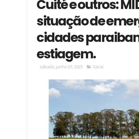
Cuité e outros: M
situação de emer
cidades paraiban
estiagem.
sábado, junho 07, 2025
Geral