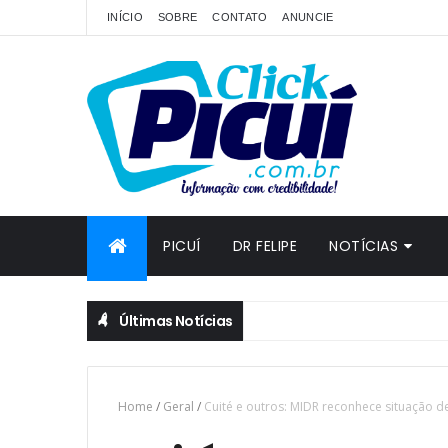
INÍCIO
SOBRE
CONTATO
ANUNCIE
PICUÍ
DR FELIPE
NOTÍCIAS
Últimas Notícias
Home
/
Geral
/
Cuité e outros: MIDR reconhece situação 