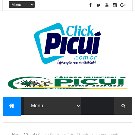
Home
/
Geral
/
Censo Previdenciário: 13 polos de atendimento