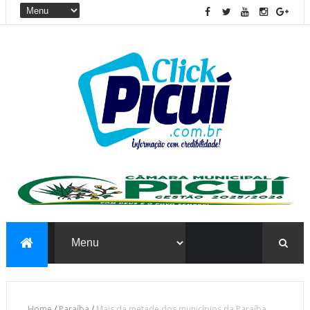
Home
/
Paraíba
/
Mais da metade dos municípios da Paraíba