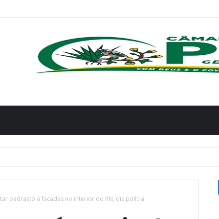
r padrasto a facadas no interior do RN, diz polícia.