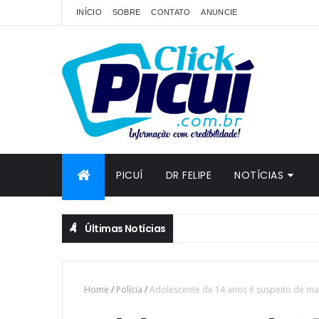
INÍCIO
SOBRE
CONTATO
ANUNCIE
PICUÍ
DR FELIPE
NOTÍCIAS
Últimas Notícias
Home
/
Polícia
/
Adolescente de 14 anos é suspeito de mata