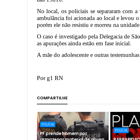
No local, os policiais se separaram com a
ambulância foi acionada ao local e levou 
porém ele não resistiu e morreu na unidade
O caso é investigado pela Delegacia de S
as apurações ainda estão em fase inicial.
A mãe do adolescente e outras testemunhas
Por g1 RN
COMPARTILHE
POLÍCIA
POLÍCIA
PF prende homem por
armazenar material de abuso
BARBARIDAD