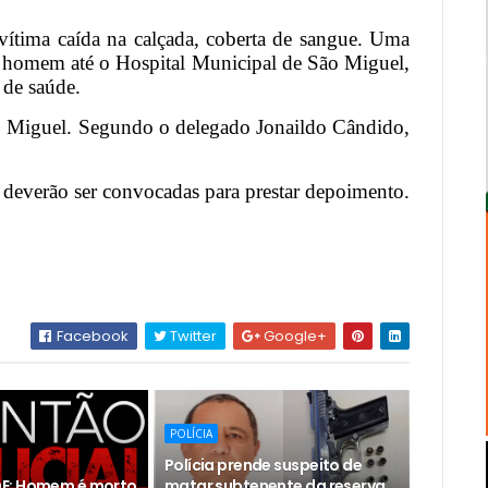
 vítima caída na calçada, coberta de sangue. Uma
o homem até o Hospital Municipal de São Miguel,
 de saúde.
ão Miguel. Segundo o delegado Jonaildo Cândido,
 deverão ser convocadas para prestar depoimento.
Facebook
Twitter
Google+
POLÍCIA
Polícia prende suspeito de
E: Homem é morto
matar subtenente da reserva