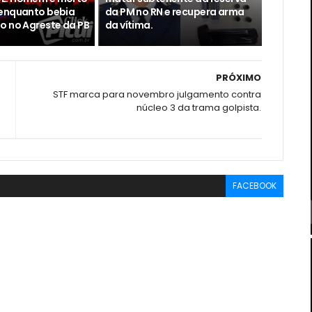
enquanto bebia
da PM no RN e recupera arma
o no Agreste da PB
da vítima.
PRÓXIMO
STF marca para novembro julgamento contra
núcleo 3 da trama golpista.
FACEBOOK