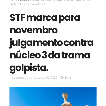
núcleo 3 da trama golpista.
STF marca para
novembro
julgamento contra
núcleo 3 da trama
golpista.
segunda-feira, outubro 06, 2025
Brasil