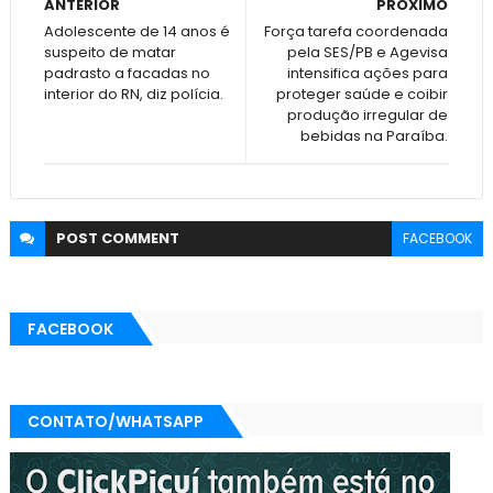
ANTERIOR
PRÓXIMO
Adolescente de 14 anos é
Força tarefa coordenada
suspeito de matar
pela SES/PB e Agevisa
padrasto a facadas no
intensifica ações para
interior do RN, diz polícia.
proteger saúde e coibir
produção irregular de
bebidas na Paraíba.
POST
COMMENT
FACEBOOK
FACEBOOK
CONTATO/WHATSAPP