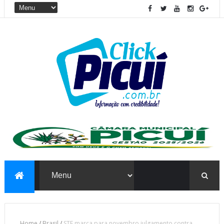
Home
/
Brasil
/
STF marca para novembro julgamento contra