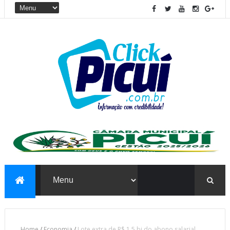
Home
/
Economia
/
Lote extra de R$ 1,5 bi do abono salarial