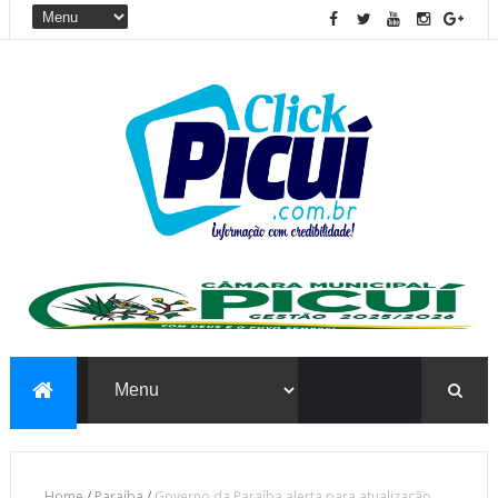
Home
/
Paraíba
/
Governo da Paraíba alerta para atualização