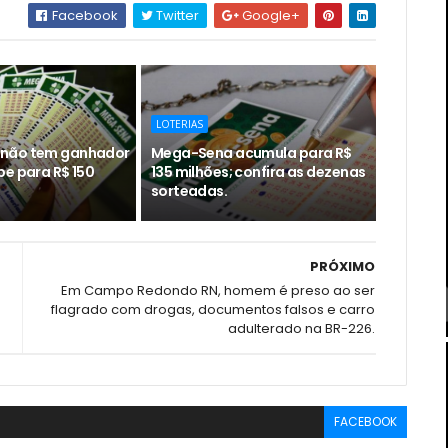
Facebook
Twitter
Google+
LOTERIAS
não tem ganhador
Mega-Sena acumula para R$
be para R$ 150
135 milhões; confira as dezenas
sorteadas.
PRÓXIMO
Em Campo Redondo RN, homem é preso ao ser
flagrado com drogas, documentos falsos e carro
adulterado na BR-226.
FACEBOOK