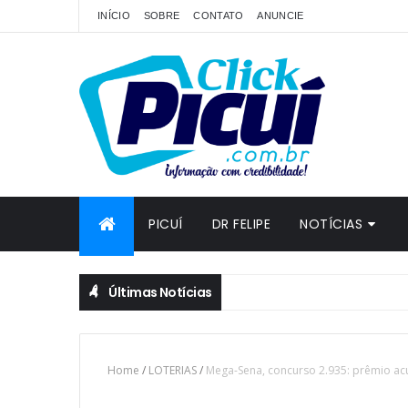
INÍCIO
SOBRE
CONTATO
ANUNCIE
PICUÍ
DR FELIPE
NOTÍCIAS
Últimas Notícias
Home
/
LOTERIAS
/
Mega-Sena, concurso 2.935: prêmio acu