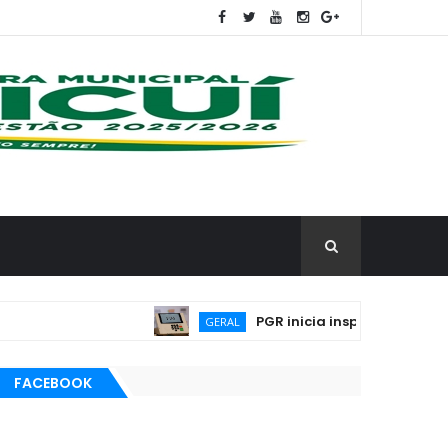
PGR inicia inspeção dos códigos-f
GERAL
FACEBOOK