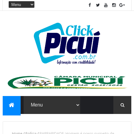
Home
/
Polícia
/
BARBARIDADE: Homem é preso suspeito de