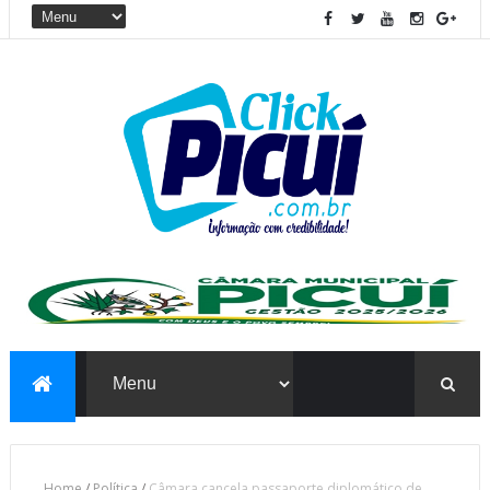
Home
/
Política
/
Câmara cancela passaporte diplomático de