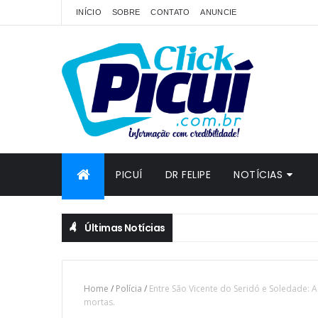
INÍCIO
SOBRE
CONTATO
ANUNCIE
PICUÍ
DR FELIPE
NOTÍCIAS
Últimas Notícias
Home
/
Polícia
/
Entre São Vicente do Seridó e Soledade: 
mortas.