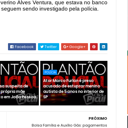
Severino Alves Ventura, que estava no banco
 seguem sendo investigado pela polícia.
Facebook
Twitter
Google+
POLÍCIA
Ator Marco Furlan é preso
esa suspeita de
acusado de estuprar menino
 própria mãe
autista de 5 anos no interior de
to em João Pessoa.
SP
PRÓXIMO
Bolsa Família e Auxílio Gás: pagamentos