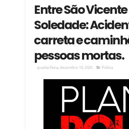
Entre São Vicente 
Soledade: Acident
carreta e caminh
pessoas mortas.
quarta-feira, dezembro 10, 2025
Polícia