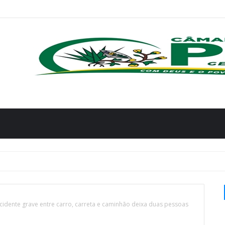
Acidente grave entre carro, carreta e caminhão deixa duas pessoas