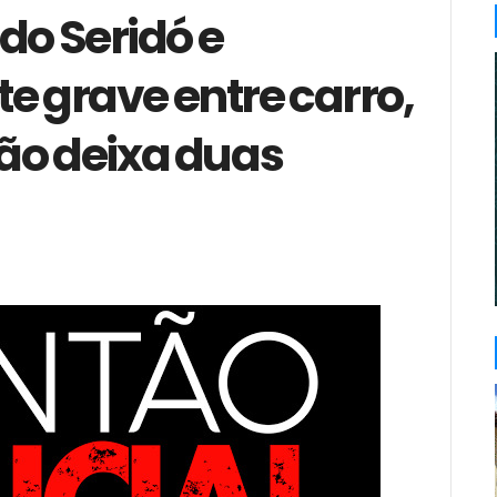
do Seridó e
e grave entre carro,
ão deixa duas