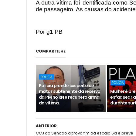
A outra vítima foi identificada como 
de passageiro. As causas do acidente
Por g1 PB
COMPARTILHE
POLÍCIA
POLÍCIA
Polícia prende suspeito de
matar subtenente da reserva
Mulher é pr
da PM no RN e recupera arma
esfaquear a
da vítima.
durante sur
ANTERIOR
CCJ do Senado aprova fim da escala 6x1 e prevê