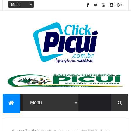
Home
/
Geral
/
Mais seis prefeituras, inclusive Frei Martinho