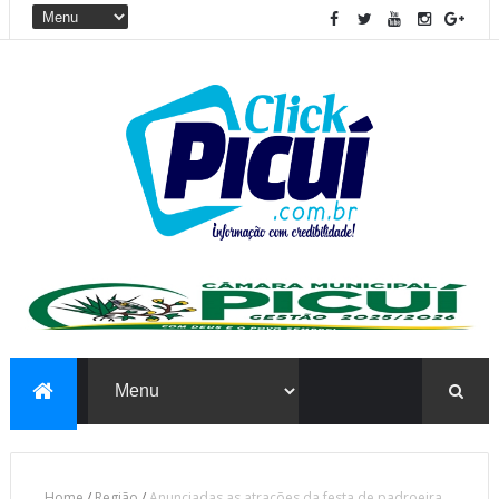
Home
/
Região
/
Anunciadas as atrações da festa de padroeira