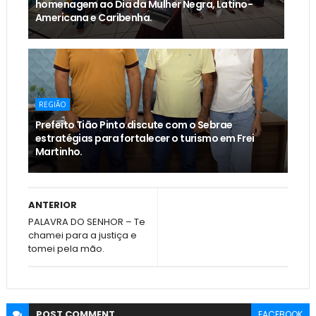
homenagem ao Dia da Mulher Negra, Latino-
Americana e Caribenha.
REGIÃO
Prefeito Tião Pinto discute com o Sebrae
estratégias para fortalecer o turismo em Frei
Martinho.
ANTERIOR
PALAVRA DO SENHOR – Te
chamei para a justiça e
tomei pela mão.
POST
COMMENT
FACEBOOK