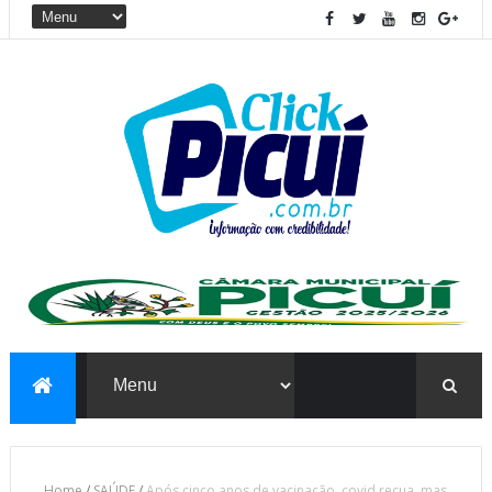
Home
/
SAÚDE
/
Após cinco anos de vacinação, covid recua, mas