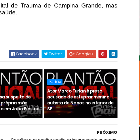
pital de Trauma de Campina Grande, mas
saúde.
Facebook
Twitter
Google+
POLÍCIA
Ator Marco Furlan é preso
esa suspeita de
acusado de estuprar menino
 própria mãe
autista de 5 anos no interior de
to em João Pessoa.
SP
PRÓXIMO
te
Paraíba que acolhe continua inscrevendo crianças,