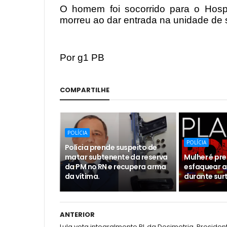
O homem foi socorrido para o Hos
morreu ao dar entrada na unidade de 
Por g1 PB
COMPARTILHE
POLÍCIA
POLÍCIA
Polícia prende suspeito de
matar subtenente da reserva
Mulher é pr
da PM no RN e recupera arma
esfaquear a
da vítima.
durante sur
ANTERIOR
Lula veta integralmente PL da Dosimetria. Presiden