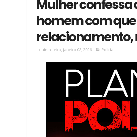
Mulher confessa 
homem com que
relacionamento, 
quinta-feira, janeiro 08, 2026
Polícia