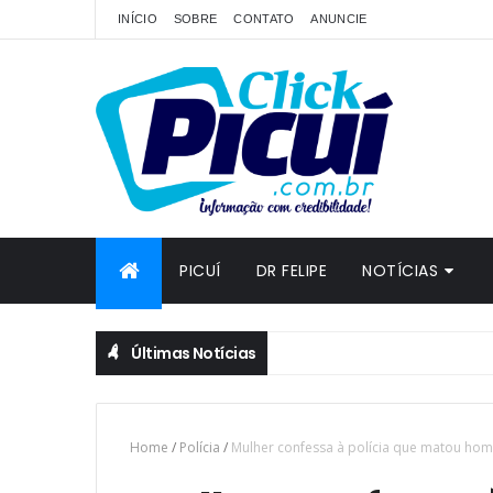
INÍCIO
SOBRE
CONTATO
ANUNCIE
PICUÍ
DR FELIPE
NOTÍCIAS
Últimas Notícias
Home
/
Polícia
/
Mulher confessa à polícia que matou ho