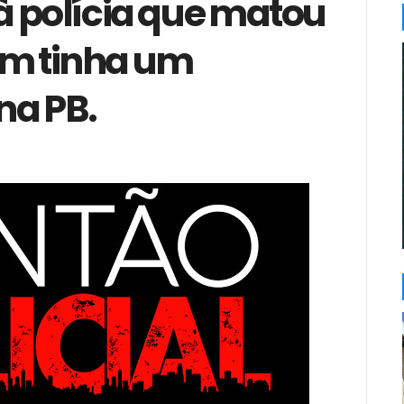
à polícia que matou
m tinha um
na PB.