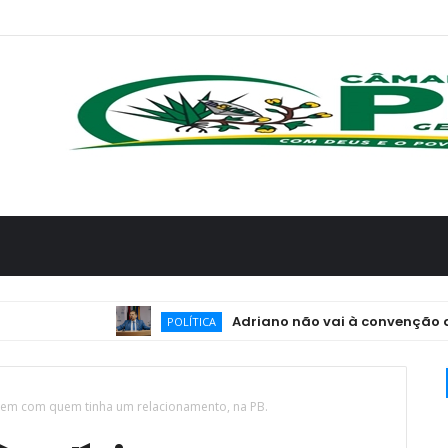
Adriano não vai à convenção de Lucas e
POLÍTICA
mem com quem tinha um relacionamento, na PB.