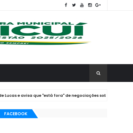
 avisa que "está fora" de negociações sobre a vice.
P
FACEBOOK