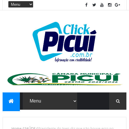
Home
/
SAÚDE
/
Presidente do Inep diz que não houve erro no