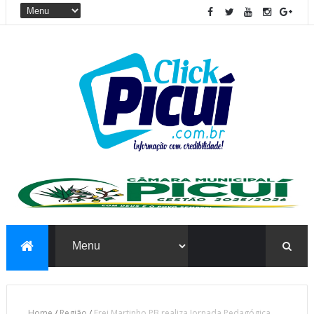
Home
/
Região
/
Frei Martinho PB realiza Jornada Pedagógica