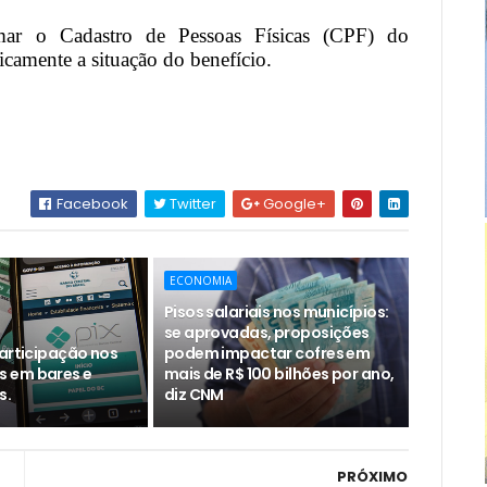
rmar o Cadastro de Pessoas Físicas (CPF) do
icamente a situação do benefício.
Facebook
Twitter
Google+
ECONOMIA
Pisos salariais nos municípios:
se aprovadas, proposições
participação nos
podem impactar cofres em
 em bares e
mais de R$ 100 bilhões por ano,
s.
diz CNM
PRÓXIMO