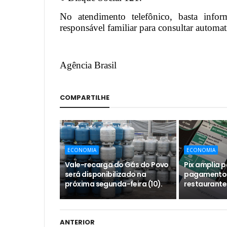
No atendimento telefônico, basta info
responsável familiar para consultar automat
Agência Brasil
COMPARTILHE
ECONOMIA
ECONOMIA
Vale-recarga do Gás do Povo
Pix amplia 
será disponibilizado na
pagamentos
próxima segunda-feira (10).
restaurante
ANTERIOR