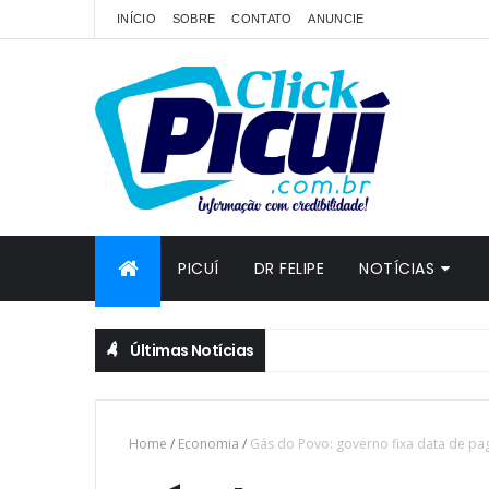
INÍCIO
SOBRE
CONTATO
ANUNCIE
PICUÍ
DR FELIPE
NOTÍCIAS
Últimas Notícias
Home
/
Economia
/
Gás do Povo: governo fixa data de pa