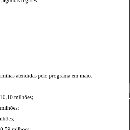
 algumas regiões:
amílias atendidas pelo programa em maio.
116,10 milhões;
 milhões;
ilhões;
20,59 milhões;