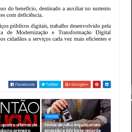
uo do benefício, destinado a auxiliar no sustento
es com deficiência.
os públicos digitais, trabalho desenvolvido pela
va de Modernização e Transformação Digital
cidadãos a serviços cada vez mais eficientes e
Facebook
Twitter
Google+
PARAÍBA
 quatro vítimas de
Férias de julho impulsionam
dia no primeiro
emissão e AEV bate recorde