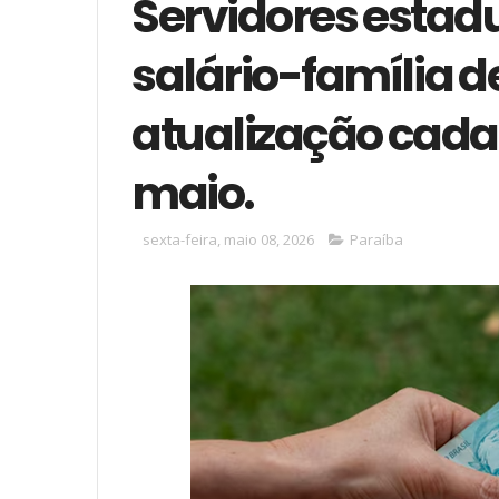
Servidores estad
salário-família 
atualização cada
maio.
sexta-feira, maio 08, 2026
Paraíba