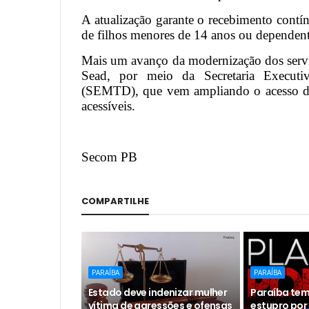
A atualização garante o recebimento contín
de filhos menores de 14 anos ou dependent
Mais um avanço da modernização dos serviç
Sead, por meio da Secretaria Executi
(SEMTD), que vem ampliando o acesso dos 
acessíveis.
Secom PB
COMPARTILHE
PARAÍBA
PARAÍBA
Estado deve indenizar mulher
Paraíba tem
vítima de agressões e ofensas
estupro por 