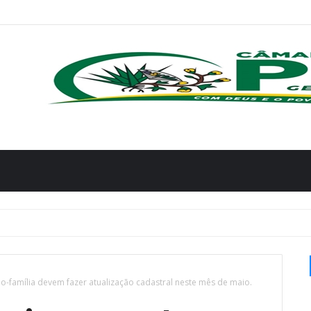
o-família devem fazer atualização cadastral neste mês de maio.