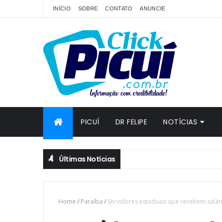
INÍCIO
SOBRE
CONTATO
ANUNCIE
PICUÍ
DR FELIPE
NOTÍCIAS
Últimas Notícias
Home
/
Paraíba
/
Servidores estaduais que recebem salári