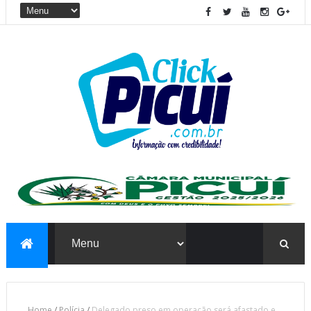
Home
/
Polícia
/
Delegado preso em operação será afastado e