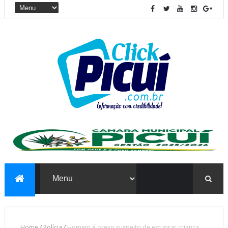
Home
/
Polícia
/
Homem é preso suspeito de estuprar criança