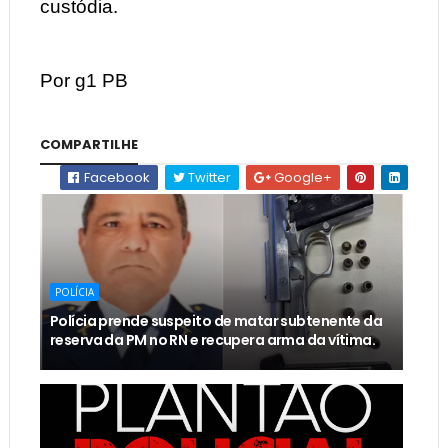
custódia.
Por g1 PB
COMPARTILHE
Facebook
Twitter
Google+
POLÍCIA
Polícia prende suspeito de matar subtenente da
reserva da PM no RN e recupera arma da vítima.