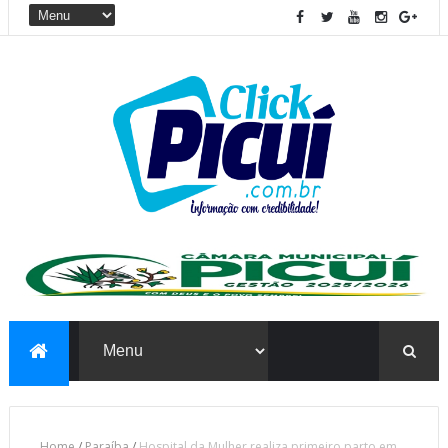
Home
/
Paraíba
/
Hospital da Mulher realiza primeiro parto em