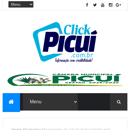
Home
/
Economia
/
Pagamento do 13º do Bolsa Família está