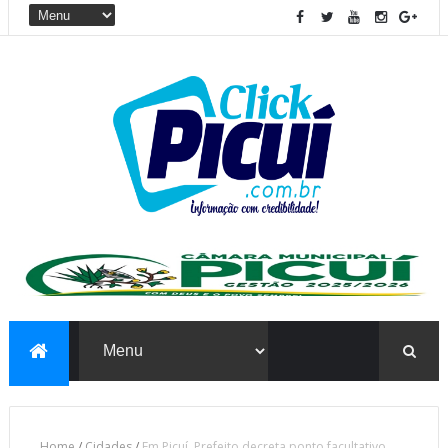
Home
/
Cidades
/
Em Picuí, Prefeito decreta ponto facultativo