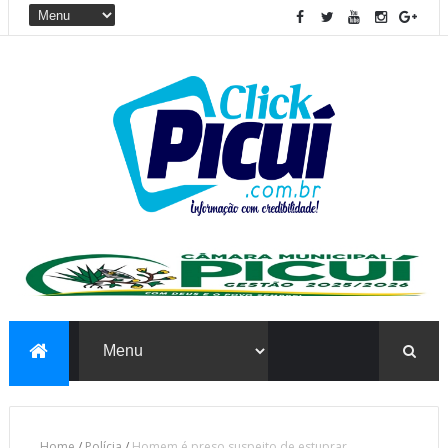
Home
/
Polícia
/
Homem é preso suspeito de estuprar